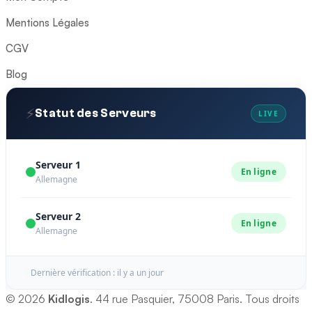
Mentions Légales
CGV
Blog
⚡
Statut des Serveurs
LIVE
Serveur 1
En ligne
Allemagne
Serveur 2
En ligne
Allemagne
Dernière vérification : il y a un jour
© 2026
Kidlogis
. 44 rue Pasquier, 75008 Paris. Tous droits