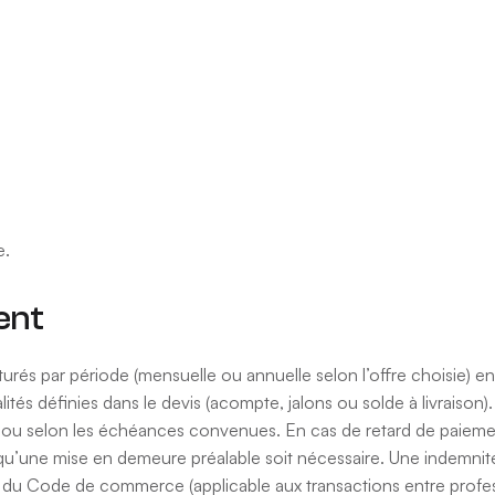
sont indiqués en euros. Kidlogis bénéficiant de la franchise en ba
nt donc le montant total à facturer, toutes charges comprises. La
gis. Kidlogis se réserve le droit de modifier ses tarifs à tout mo
 ou du renouvellement.
ammation API), le prix est celui figurant sur le devis accepté par
e.
ent
s par période (mensuelle ou annuelle selon l’offre choisie) en
és définies dans le devis (acompte, jalons ou solde à livraison).
re ou selon les échéances convenues. En cas de retard de paiemen
s qu’une mise en demeure préalable soit nécessaire. Une indemni
 du Code de commerce (applicable aux transactions entre profes