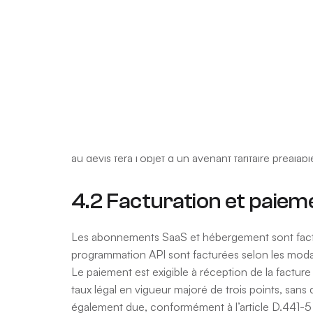
4.1 Prix
Les prix affichés sur le site internet de Kidlogis 
n’est pas applicable : les prix affichés constitue
figure sur l’ensemble des factures émises par Kidlo
des tarifs en vigueur au moment de la commande
Pour les prestations sur devis (notamment la progr
au devis fera l’objet d’un avenant tarifaire préalabl
4.2 Facturation et paiem
Les abonnements SaaS et hébergement sont facturé
programmation API sont facturées selon les modalit
Le paiement est exigible à réception de la factu
taux légal en vigueur majoré de trois points, san
également due, conformément à l’article D.441-5