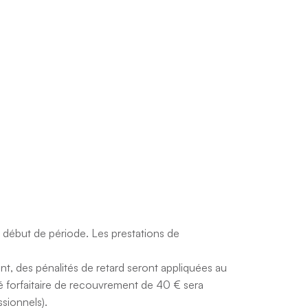
se de TVA prévue à l’article 293 B du CGI, la TVA
 mention “TVA non applicable, art. 293 B du CGI”
ment. Les prestations sont facturées sur la base
 le Client. Tout travail supplémentaire non prévu
 début de période. Les prestations de
t, des pénalités de retard seront appliquées au
té forfaitaire de recouvrement de 40 € sera
sionnels).